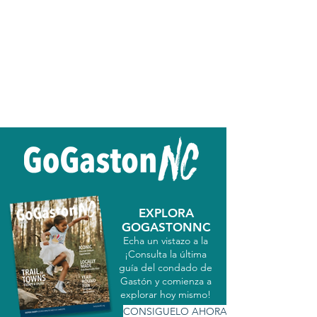
EXPLORA
GOGASTONNC
Echa un vistazo a la
¡Consulta la última
guía del condado de
Gastón y comienza a
explorar hoy mismo!
CONSIGUELO AHORA