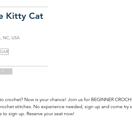
e Kitty Cat
t, NC, USA
UGAR
 >
to crochet? Now is your chance! Join us for BEGINNER CROCHE
crochet stitches. No experience needed, sign up and come try 
 to sign up. Reserve your seat now!