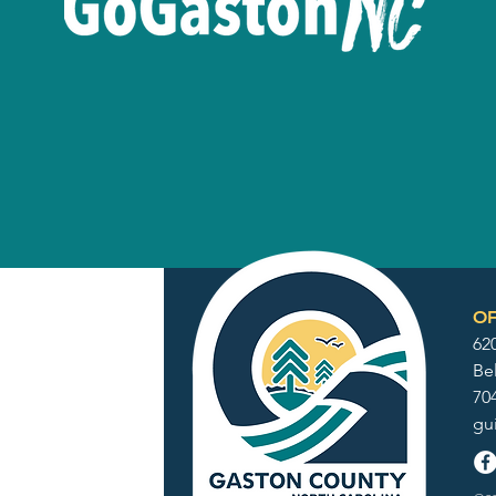
OF
62
Be
70
gu