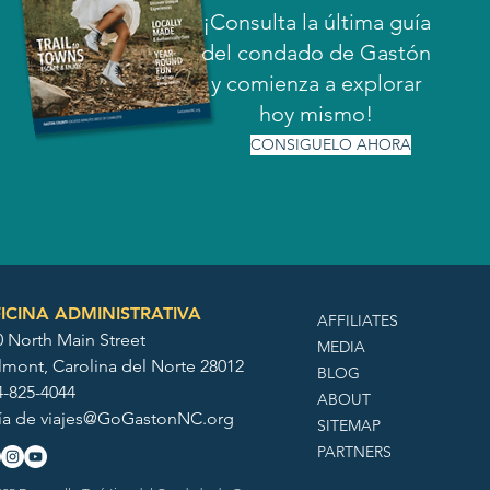
¡Consulta la última guía
del condado de Gastón
y comienza a explorar
hoy mismo!
CONSIGUELO AHORA
ICINA ADMINISTRATIVA
AFFILIATES
0 North Main Street
MEDIA
lmont, Carolina del Norte 28012
BLOG
4-825-4044
ABOUT
ía de
viajes@GoGastonNC.org
SITEMAP
PARTNERS