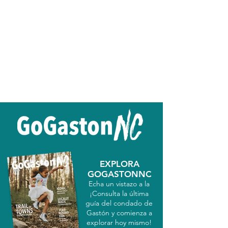
EXPLORA
GOGASTONNC
Echa un vistazo a la
¡Consulta la última
guía del condado de
Gastón y comienza a
explorar hoy mismo!