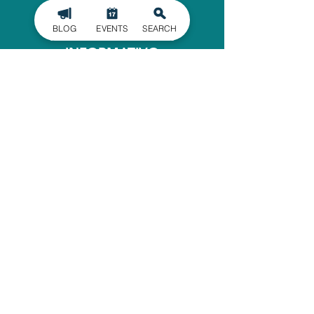
MATRICULARSE EN
BLOG
EVENTS
SEARCH
NUESTRO BOLETÍN
INFORMATIVO
Manténgase informado de los últimos
acontecimientos en el condado de
Gaston, entregados directamente en
su bandeja de entrada.
INSCRIBIRSE
OFICINA ADMINISTRATIVA
620 North Main Street
Belmont, Carolina del Norte
28012
704-825-4044
guía de
viajes@GoGastonNC.org