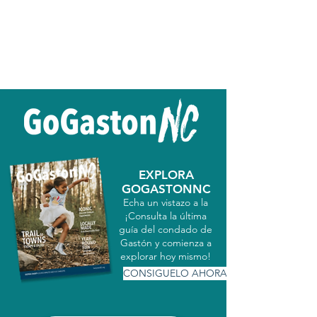
EXPLORA
GOGASTONNC
Echa un vistazo a la
¡Consulta la última
guía del condado de
Gastón y comienza a
explorar hoy mismo!
CONSIGUELO AHORA