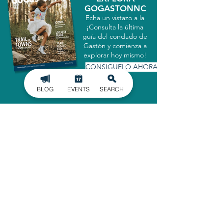
GOGASTONNC
Echa un vistazo a la
¡Consulta la última
guía del condado de
Gastón y comienza a
explorar hoy mismo!
CONSIGUELO AHORA
BLOG
EVENTS
SEARCH
MATRICULARSE EN
NUESTRO BOLETÍN
INFORMATIVO
Manténgase informado de los últimos
acontecimientos en el condado de
Gaston, entregados directamente en
su bandeja de entrada.
INSCRIBIRSE