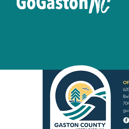
OF
62
Be
70
gu