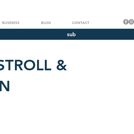
BUSINESS
BLOG
CONTACT
sub
STROLL &
ON