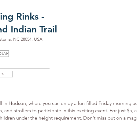
ing Rinks -
d Indian Trail
astonia, NC 28054, USA
UGAR
 >
oll in Hudson, where you can enjoy a fun-filled Friday morning 
s, and strollers to participate in this exciting event. For just $5,
children under the height requirement. Don't miss out on a ma