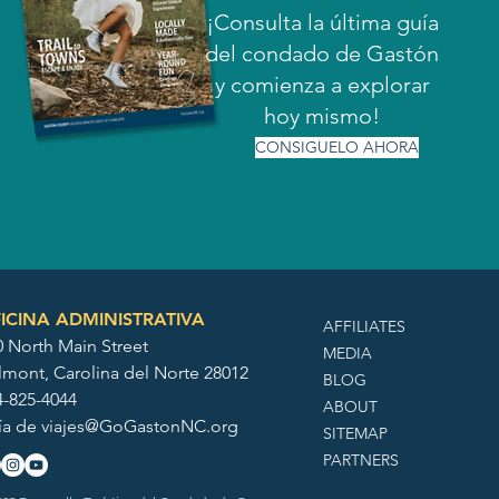
¡Consulta la última guía
del condado de Gastón
y comienza a explorar
hoy mismo!
CONSIGUELO AHORA
ICINA ADMINISTRATIVA
AFFILIATES
0 North Main Street
MEDIA
lmont, Carolina del Norte 28012
BLOG
4-825-4044
ABOUT
ía de
viajes@GoGastonNC.org
SITEMAP
PARTNERS