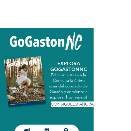
EXPLORA
GOGASTONNC
Echa un vistazo a la
¡Consulta la última
guía del condado de
Gastón y comienza a
explorar hoy mismo!
CONSIGUELO AHORA
MATRICULARSE EN