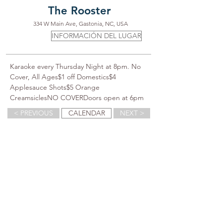
The Rooster
334 W Main Ave, Gastonia, NC, USA
INFORMACIÓN DEL LUGAR
Karaoke every Thursday Night at 8pm. No 
Cover, All Ages$1 off Domestics$4 
Applesauce Shots$5 Orange 
CreamsiclesNO COVERDoors open at 6pm
< PREVIOUS
CALENDAR
NEXT >