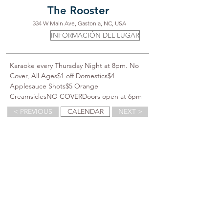
The Rooster
334 W Main Ave, Gastonia, NC, USA
INFORMACIÓN DEL LUGAR
Karaoke every Thursday Night at 8pm. No 
Cover, All Ages$1 off Domestics$4 
Applesauce Shots$5 Orange 
CreamsiclesNO COVERDoors open at 6pm
< PREVIOUS
CALENDAR
NEXT >