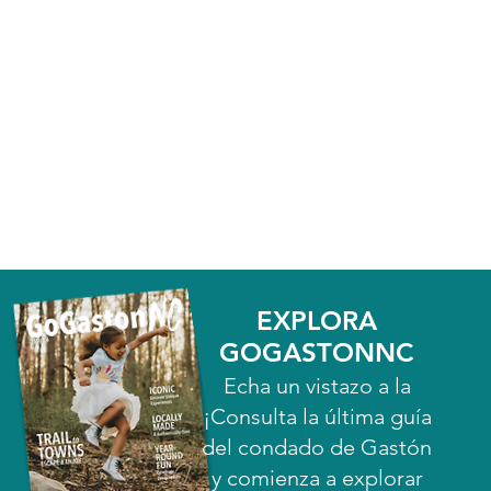
EXPLORA
GOGASTONNC
Echa un vistazo a la
¡Consulta la última guía
del condado de Gastón
y comienza a explorar