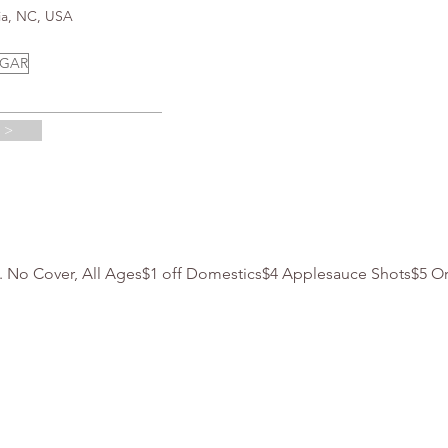
ia, NC, USA
UGAR
 >
m. No Cover, All Ages$1 off Domestics$4 Applesauce Shots$5