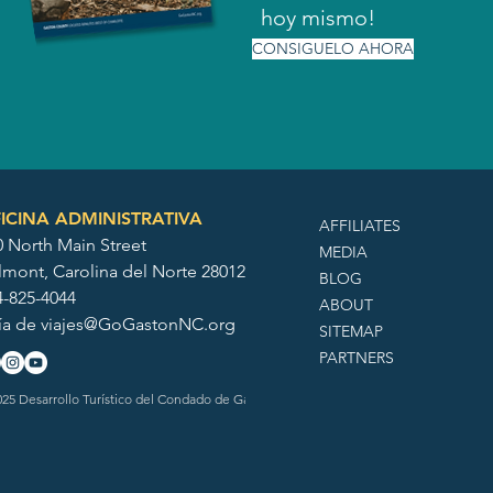
hoy mismo!
CONSIGUELO AHORA
ICINA ADMINISTRATIVA
AFFILIATES
0 North Main Street
MEDIA
lmont, Carolina del Norte 28012
BLOG
4-825-4044
ABOUT
ía de
viajes@GoGastonNC.org
SITEMAP
PARTNERS
25 Desarrollo Turístico del Condado de Gaston