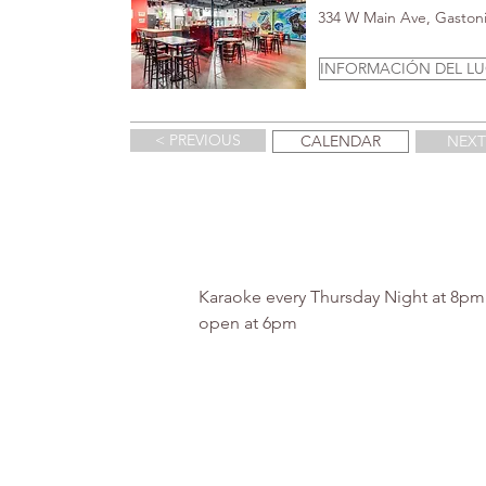
334 W Main Ave, Gaston
INFORMACIÓN DEL L
< PREVIOUS
CALENDAR
NEXT
Karaoke every Thursday Night at 8p
open at 6pm