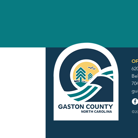
OF
62
Be
70
gu
©20