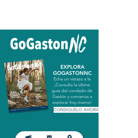
EXPLORA
GOGASTONNC
Echa un vistazo a la
¡Consulta la última
guía del condado de
Gastón y comienza a
explorar hoy mismo!
CONSIGUELO AHORA
MATRICULARSE EN