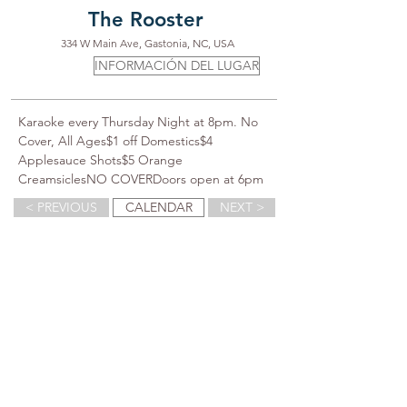
The Rooster
334 W Main Ave, Gastonia, NC, USA
INFORMACIÓN DEL LUGAR
Karaoke every Thursday Night at 8pm. No 
Cover, All Ages$1 off Domestics$4 
Applesauce Shots$5 Orange 
CreamsiclesNO COVERDoors open at 6pm
< PREVIOUS
CALENDAR
NEXT >