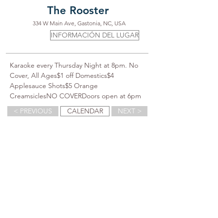
The Rooster
334 W Main Ave, Gastonia, NC, USA
INFORMACIÓN DEL LUGAR
Karaoke every Thursday Night at 8pm. No 
Cover, All Ages$1 off Domestics$4 
Applesauce Shots$5 Orange 
CreamsiclesNO COVERDoors open at 6pm
< PREVIOUS
CALENDAR
NEXT >