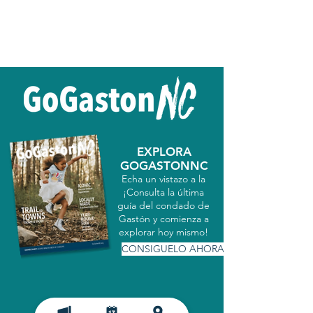
EXPLORA
GOGASTONNC
Echa un vistazo a la
¡Consulta la última
guía del condado de
Gastón y comienza a
explorar hoy mismo!
CONSIGUELO AHORA
MATRICULARSE EN