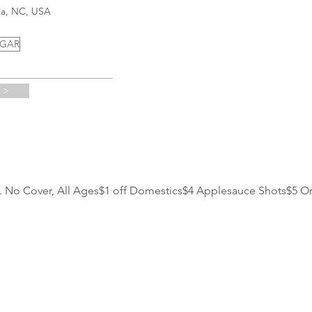
ia, NC, USA
UGAR
 >
m. No Cover, All Ages$1 off Domestics$4 Applesauce Shots$5