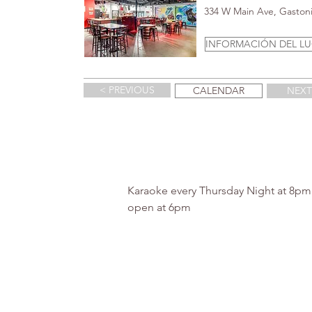
334 W Main Ave, Gaston
INFORMACIÓN DEL L
< PREVIOUS
CALENDAR
NEXT
Karaoke every Thursday Night at 8p
open at 6pm