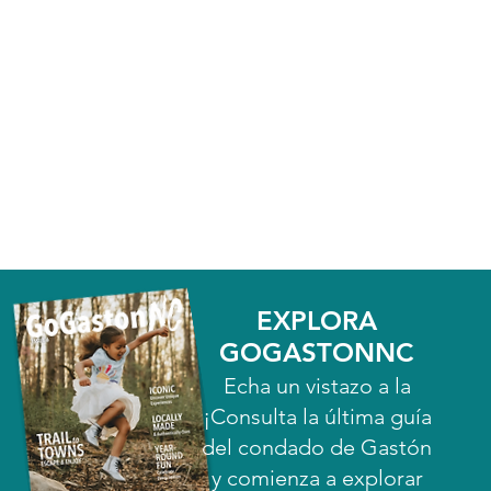
EXPLORA
GOGASTONNC
Echa un vistazo a la
¡Consulta la última guía
del condado de Gastón
y comienza a explorar