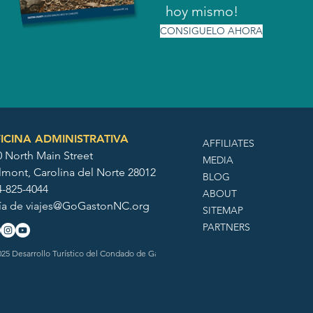
hoy mismo!
CONSIGUELO AHORA
ICINA ADMINISTRATIVA
AFFILIATES
0 North Main Street
MEDIA
lmont, Carolina del Norte 28012
BLOG
4-825-4044
ABOUT
ía de
viajes@GoGastonNC.org
SITEMAP
PARTNERS
25 Desarrollo Turístico del Condado de Gaston