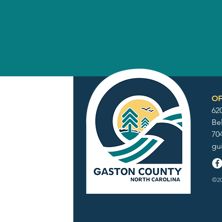
OF
62
Be
70
gu
©20