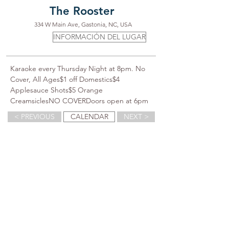
The Rooster
334 W Main Ave, Gastonia, NC, USA
INFORMACIÓN DEL LUGAR
Karaoke every Thursday Night at 8pm. No 
Cover, All Ages$1 off Domestics$4 
Applesauce Shots$5 Orange 
CreamsiclesNO COVERDoors open at 6pm
< PREVIOUS
CALENDAR
NEXT >