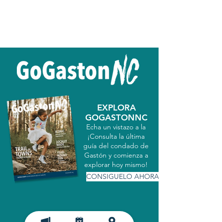
EXPLORA
GOGASTONNC
Echa un vistazo a la
¡Consulta la última
guía del condado de
Gastón y comienza a
explorar hoy mismo!
CONSIGUELO AHORA
MATRICULARSE EN