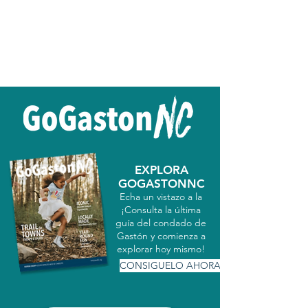
EXPLORA
GOGASTONNC
Echa un vistazo a la
¡Consulta la última
guía del condado de
Gastón y comienza a
explorar hoy mismo!
CONSIGUELO AHORA