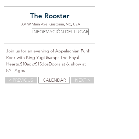
The Rooster
334 W Main Ave, Gastonia, NC, USA
INFORMACIÓN DEL LUGAR
Join us for an evening of Appalachian Funk 
Rock with King Yugi &amp; The Royal 
Hearts.$10adv/$15dosDoors at 6, show at 
8All Ages
< PREVIOUS
CALENDAR
NEXT >