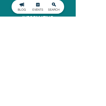
MATRICULARSE EN
BLOG
EVENTS
SEARCH
NUESTRO BOLETÍN
INFORMATIVO
Manténgase informado de los últimos
acontecimientos en el condado de
Gaston, entregados directamente en
su bandeja de entrada.
INSCRIBIRSE
OFICINA ADMINISTRATIVA
620 North Main Street
Belmont, Carolina del Norte
28012
704-825-4044
guía de
viajes@GoGastonNC.org