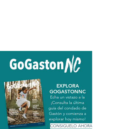
EXPLORA
GOGASTONNC
Echa un vistazo a la
¡Consulta la última
guía del condado de
Gastón y comienza a
explorar hoy mismo!
CONSIGUELO AHORA