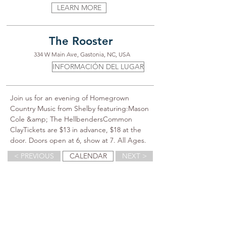
LEARN MORE
The Rooster
334 W Main Ave, Gastonia, NC, USA
INFORMACIÓN DEL LUGAR
Join us for an evening of Homegrown 
Country Music from Shelby featuring:Mason 
Cole &amp; The HellbendersCommon 
ClayTickets are $13 in advance, $18 at the 
door. Doors open at 6, show at 7. All Ages.
< PREVIOUS
CALENDAR
NEXT >