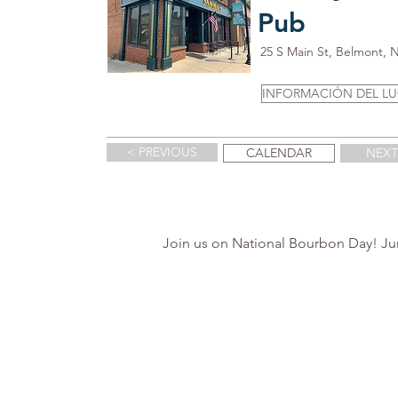
Pub
25 S Main St, Belmont, 
INFORMACIÓN DEL L
< PREVIOUS
CALENDAR
NEXT
Join us on National Bourbon Day! June