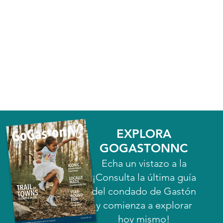
EXPLORA
GOGASTONNC
Echa un vistazo a la
¡Consulta la última guía
del condado de Gastón
y comienza a explorar
hoy mismo!