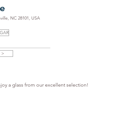
le
ville, NC 28101, USA
UGAR
 >
joy a glass from our excellent selection!