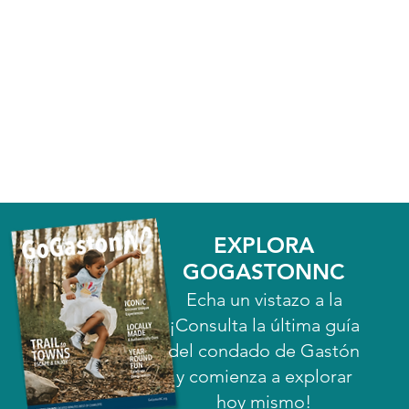
EXPLORA
GOGASTONNC
Echa un vistazo a la
¡Consulta la última guía
del condado de Gastón
y comienza a explorar
hoy mismo!