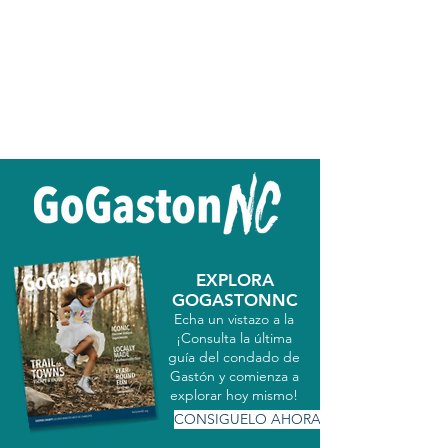
EXPLORA
GOGASTONNC
Echa un vistazo a la
¡Consulta la última
guía del condado de
Gastón y comienza a
explorar hoy mismo!
CONSIGUELO AHORA