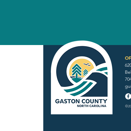
OF
62
Be
70
gu
©20