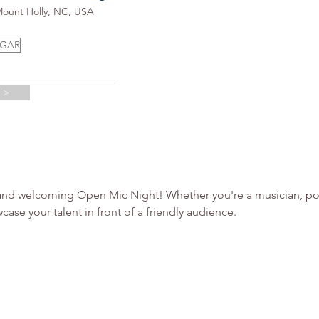
Mount Holly, NC, USA
UGAR
 >
 and welcoming Open Mic Night! Whether you're a musician, poe
case your talent in front of a friendly audience.