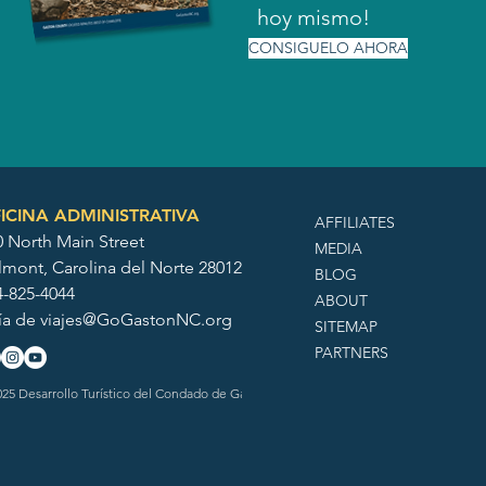
hoy mismo!
CONSIGUELO AHORA
ICINA ADMINISTRATIVA
AFFILIATES
0 North Main Street
MEDIA
lmont, Carolina del Norte 28012
BLOG
4-825-4044
ABOUT
ía de
viajes@GoGastonNC.org
SITEMAP
PARTNERS
25 Desarrollo Turístico del Condado de Gaston