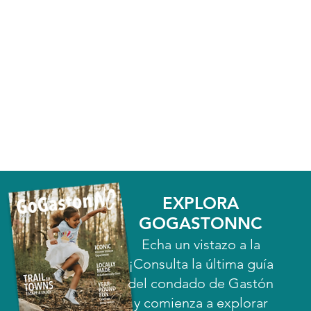
EXPLORA
GOGASTONNC
Echa un vistazo a la
¡Consulta la última guía
del condado de Gastón
y comienza a explorar