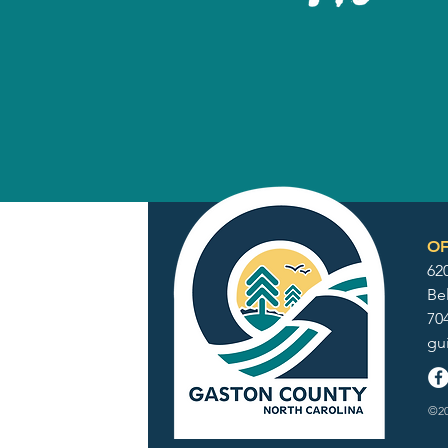
OF
62
Be
70
gu
©20