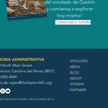
del condado de Gastón
y comienza a explorar
hoy mismo!
CONSIGUELO AHORA
ICINA ADMINISTRATIVA
AFFILIATES
0 North Main Street
MEDIA
lmont, Carolina del Norte 28012
BLOG
4-825-4044
ABOUT
ía de
viajes@GoGastonNC.org
SITEMAP
PARTNERS
25 Desarrollo Turístico del Condado de Gaston