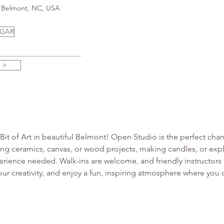
3, Belmont, NC, USA
UGAR
 >
e Bit of Art in beautiful Belmont! Open Studio is the perfect chan
g ceramics, canvas, or wood projects, making candles, or explo
ence needed. Walk-ins are welcome, and friendly instructors a
your creativity, and enjoy a fun, inspiring atmosphere where yo