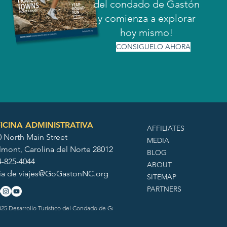
del condado de Gastón
y comienza a explorar
hoy mismo!
CONSIGUELO AHORA
ICINA ADMINISTRATIVA
AFFILIATES
0 North Main Street
MEDIA
lmont, Carolina del Norte 28012
BLOG
4-825-4044
ABOUT
ía de
viajes@GoGastonNC.org
SITEMAP
PARTNERS
25 Desarrollo Turístico del Condado de Gaston