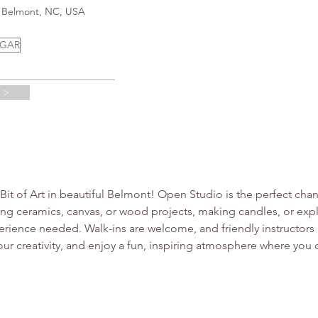
3, Belmont, NC, USA
UGAR
 >
e Bit of Art in beautiful Belmont! Open Studio is the perfect chan
g ceramics, canvas, or wood projects, making candles, or explo
ence needed. Walk-ins are welcome, and friendly instructors a
your creativity, and enjoy a fun, inspiring atmosphere where yo