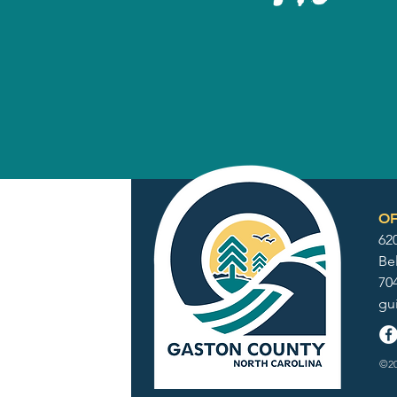
OF
62
Be
70
gu
©20