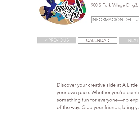
900 S Fork Village Dr g
INFORMACIÓN DEL L
< PREVIOUS
CALENDAR
NEXT
Discover your creative side at A Littl
your own pace. Whether you’re paintin
something fun for everyone—no experi
of the way. Grab your friends, bring 