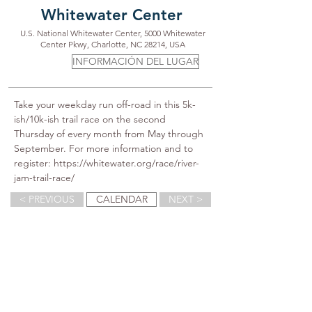
Whitewater Center
U.S. National Whitewater Center, 5000 Whitewater
Center Pkwy, Charlotte, NC 28214, USA
INFORMACIÓN DEL LUGAR
Take your weekday run off-road in this 5k-
ish/10k-ish trail race on the second 
Thursday of every month from May through 
September. For more information and to 
register: https://whitewater.org/race/river-
jam-trail-race/
< PREVIOUS
CALENDAR
NEXT >