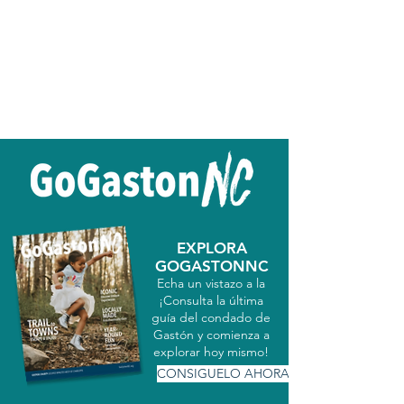
EXPLORA
GOGASTONNC
Echa un vistazo a la
¡Consulta la última
guía del condado de
Gastón y comienza a
explorar hoy mismo!
CONSIGUELO AHORA