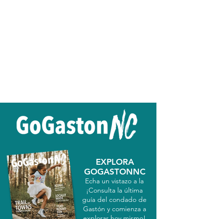
EXPLORA
GOGASTONNC
Echa un vistazo a la
¡Consulta la última
guía del condado de
Gastón y comienza a
explorar hoy mismo!