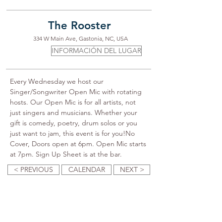
The Rooster
334 W Main Ave, Gastonia, NC, USA
INFORMACIÓN DEL LUGAR
Every Wednesday we host our 
Singer/Songwriter Open Mic with rotating 
hosts. Our Open Mic is for all artists, not 
just singers and musicians. Whether your 
gift is comedy, poetry, drum solos or you 
just want to jam, this event is for you!No 
Cover, Doors open at 6pm. Open Mic starts 
at 7pm. Sign Up Sheet is at the bar.
< PREVIOUS
CALENDAR
NEXT >