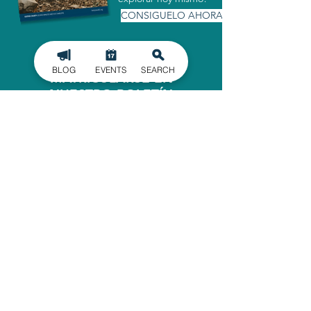
CONSIGUELO AHORA
BLOG
EVENTS
SEARCH
MATRICULARSE EN
NUESTRO BOLETÍN
INFORMATIVO
Manténgase informado de los últimos
acontecimientos en el condado de
Gaston, entregados directamente en
su bandeja de entrada.
INSCRIBIRSE
OFICINA ADMINISTRATIVA
620 North Main Street