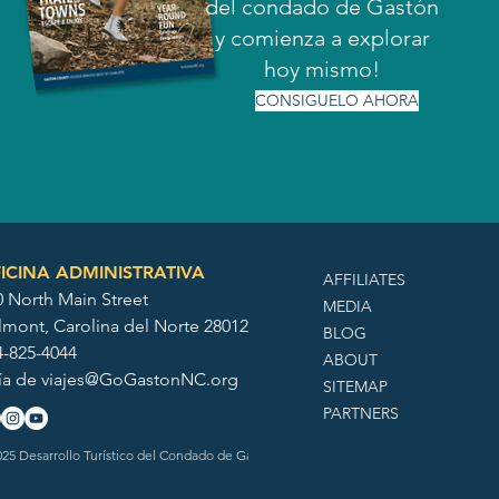
del condado de Gastón
y comienza a explorar
hoy mismo!
CONSIGUELO AHORA
ICINA ADMINISTRATIVA
AFFILIATES
0 North Main Street
MEDIA
lmont, Carolina del Norte 28012
BLOG
4-825-4044
ABOUT
ía de
viajes@GoGastonNC.org
SITEMAP
PARTNERS
25 Desarrollo Turístico del Condado de Gaston