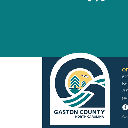
OF
62
Be
70
gu
©20