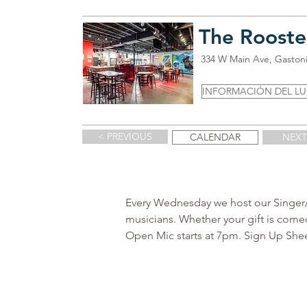
The Rooste
334 W Main Ave, Gaston
INFORMACIÓN DEL L
< PREVIOUS
CALENDAR
NEXT
Every Wednesday we host our Singer/So
musicians. Whether your gift is comed
Open Mic starts at 7pm. Sign Up Sheet