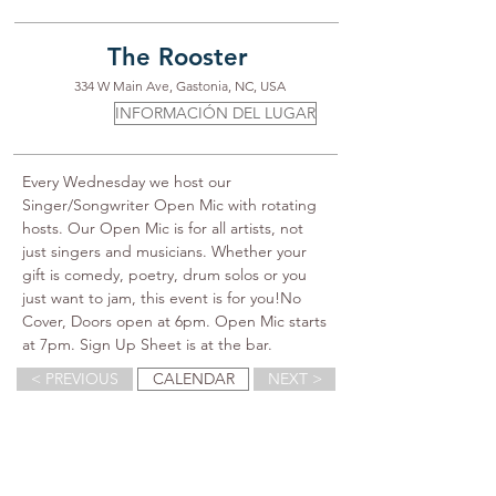
The Rooster
334 W Main Ave, Gastonia, NC, USA
INFORMACIÓN DEL LUGAR
Every Wednesday we host our 
Singer/Songwriter Open Mic with rotating 
hosts. Our Open Mic is for all artists, not 
just singers and musicians. Whether your 
gift is comedy, poetry, drum solos or you 
just want to jam, this event is for you!No 
Cover, Doors open at 6pm. Open Mic starts 
at 7pm. Sign Up Sheet is at the bar.
< PREVIOUS
CALENDAR
NEXT >