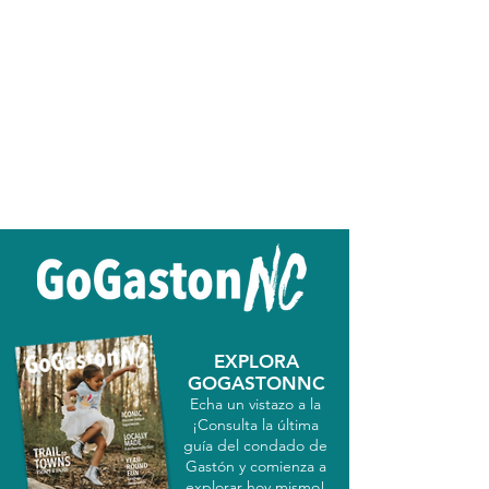
EXPLORA
GOGASTONNC
Echa un vistazo a la
¡Consulta la última
guía del condado de
Gastón y comienza a
explorar hoy mismo!