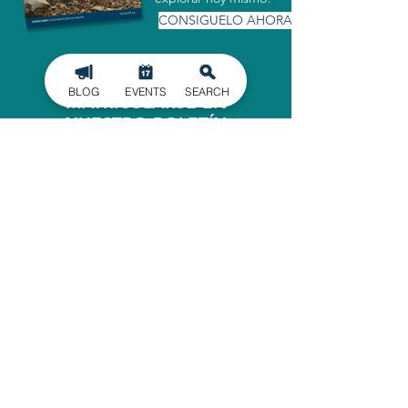
CONSIGUELO AHORA
BLOG
EVENTS
SEARCH
MATRICULARSE EN
NUESTRO BOLETÍN
INFORMATIVO
Manténgase informado de los últimos
acontecimientos en el condado de
Gaston, entregados directamente en
su bandeja de entrada.
INSCRIBIRSE
OFICINA ADMINISTRATIVA
620 North Main Street