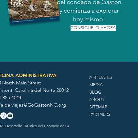
del condado de Gastón
y comienza a explorar
hoy mismo!
CONSIGUELO AHORA
ICINA ADMINISTRATIVA
AFFILIATES
0 North Main Street
MEDIA
lmont, Carolina del Norte 28012
BLOG
4-825-4044
ABOUT
ía de
viajes@GoGastonNC.org
SITEMAP
PARTNERS
25 Desarrollo Turístico del Condado de Gaston