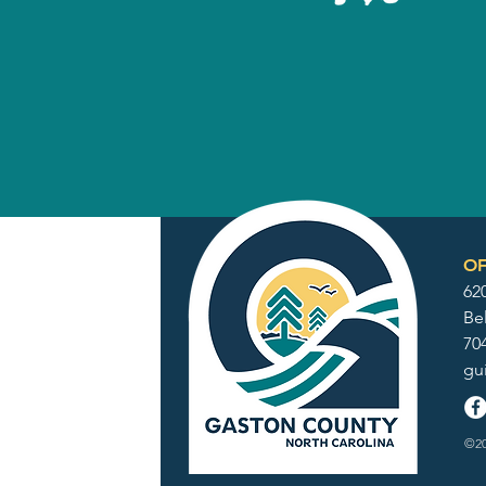
OF
62
Be
70
gu
©20