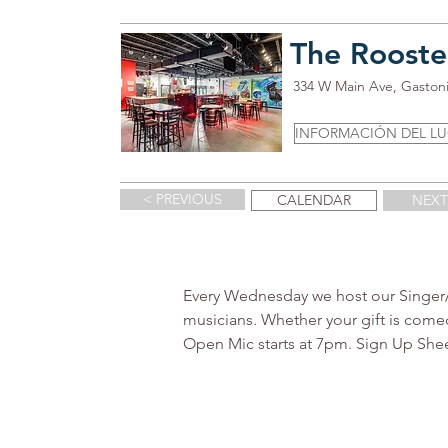
The Rooste
334 W Main Ave, Gaston
INFORMACIÓN DEL L
< PREVIOUS
CALENDAR
NEXT
Every Wednesday we host our Singer/So
musicians. Whether your gift is comed
Open Mic starts at 7pm. Sign Up Sheet