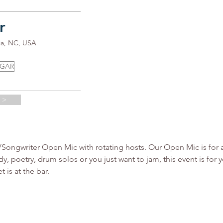
r
ia, NC, USA
UGAR
 >
ngwriter Open Mic with rotating hosts. Our Open Mic is for all 
y, poetry, drum solos or you just want to jam, this event is fo
 is at the bar.