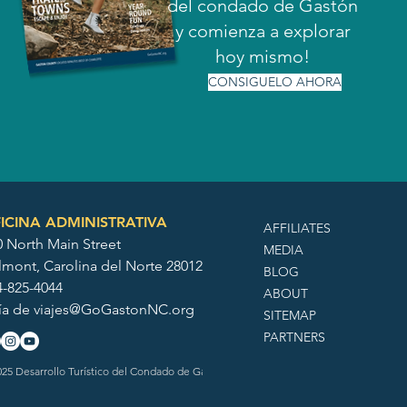
del condado de Gastón
y comienza a explorar
hoy mismo!
CONSIGUELO AHORA
ICINA ADMINISTRATIVA
AFFILIATES
0 North Main Street
MEDIA
lmont, Carolina del Norte 28012
BLOG
4-825-4044
ABOUT
ía de
viajes@GoGastonNC.org
SITEMAP
PARTNERS
25 Desarrollo Turístico del Condado de Gaston