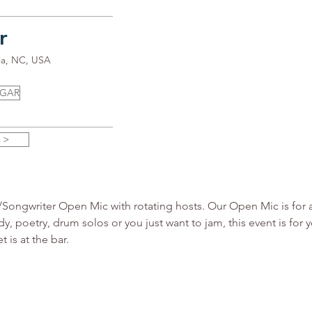
r
ia, NC, USA
UGAR
 >
ngwriter Open Mic with rotating hosts. Our Open Mic is for all 
y, poetry, drum solos or you just want to jam, this event is fo
 is at the bar.