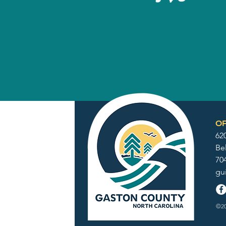
OF
62
Be
70
gu
©20