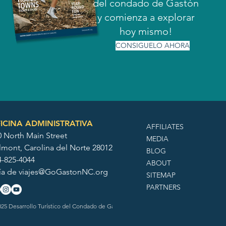
del condado de Gastón
y comienza a explorar
hoy mismo!
CONSIGUELO AHORA
ICINA ADMINISTRATIVA
AFFILIATES
0 North Main Street
MEDIA
lmont, Carolina del Norte 28012
BLOG
4-825-4044
ABOUT
ía de
viajes@GoGastonNC.org
SITEMAP
PARTNERS
25 Desarrollo Turístico del Condado de Gaston