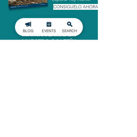
CONSIGUELO AHORA
BLOG
EVENTS
SEARCH
MATRICULARSE EN
NUESTRO BOLETÍN
INFORMATIVO
Manténgase informado de los últimos
acontecimientos en el condado de
Gaston, entregados directamente en
su bandeja de entrada.
INSCRIBIRSE
OFICINA ADMINISTRATIVA
620 North Main Street