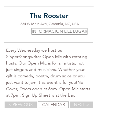
The Rooster
334 W Main Ave, Gastonia, NC, USA
INFORMACIÓN DEL LUGAR
Every Wednesday we host our 
Singer/Songwriter Open Mic with rotating 
hosts. Our Open Mic is for all artists, not 
just singers and musicians. Whether your 
gift is comedy, poetry, drum solos or you 
just want to jam, this event is for you!No 
Cover, Doors open at 6pm. Open Mic starts 
at 7pm. Sign Up Sheet is at the bar.
< PREVIOUS
CALENDAR
NEXT >