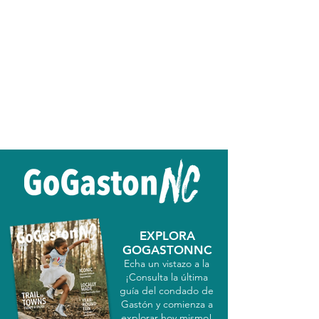
EXPLORA
GOGASTONNC
Echa un vistazo a la
¡Consulta la última
guía del condado de
Gastón y comienza a
explorar hoy mismo!