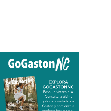
EXPLORA
GOGASTONNC
Echa un vistazo a la
¡Consulta la última
guía del condado de
Gastón y comienza a
explorar hoy mismo!