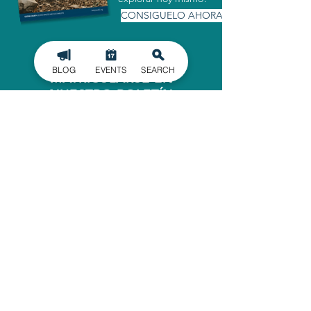
CONSIGUELO AHORA
BLOG
EVENTS
SEARCH
MATRICULARSE EN
NUESTRO BOLETÍN
INFORMATIVO
Manténgase informado de los últimos
acontecimientos en el condado de
Gaston, entregados directamente en
su bandeja de entrada.
INSCRIBIRSE
OFICINA ADMINISTRATIVA
620 North Main Street