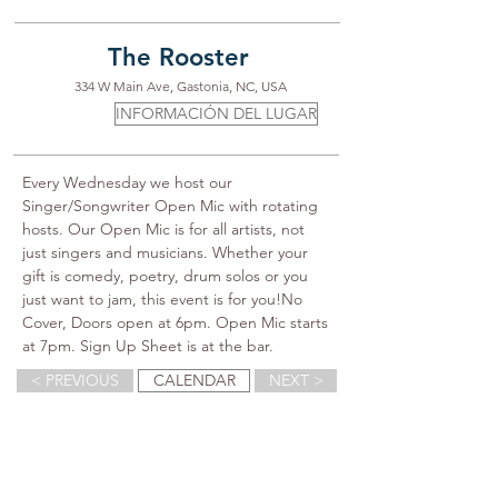
The Rooster
334 W Main Ave, Gastonia, NC, USA
INFORMACIÓN DEL LUGAR
Every Wednesday we host our 
Singer/Songwriter Open Mic with rotating 
hosts. Our Open Mic is for all artists, not 
just singers and musicians. Whether your 
gift is comedy, poetry, drum solos or you 
just want to jam, this event is for you!No 
Cover, Doors open at 6pm. Open Mic starts 
at 7pm. Sign Up Sheet is at the bar.
< PREVIOUS
CALENDAR
NEXT >