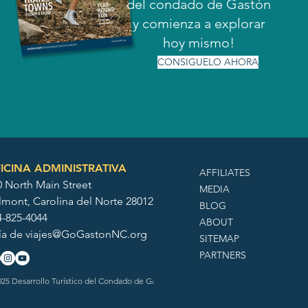
del condado de Gastón
y comienza a explorar
hoy mismo!
CONSIGUELO AHORA
ICINA ADMINISTRATIVA
AFFILIATES
0 North Main Street
MEDIA
lmont, Carolina del Norte 28012
BLOG
4-825-4044
ABOUT
ía de
viajes@GoGastonNC.org
SITEMAP
PARTNERS
25 Desarrollo Turístico del Condado de Gaston