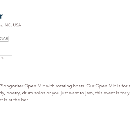
r
ia, NC, USA
UGAR
 >
ngwriter Open Mic with rotating hosts. Our Open Mic is for all 
y, poetry, drum solos or you just want to jam, this event is fo
 is at the bar.