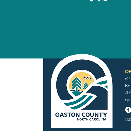
OF
62
Be
70
gu
©20