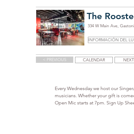
The Rooste
334 W Main Ave, Gaston
INFORMACIÓN DEL L
< PREVIOUS
CALENDAR
NEXT
Every Wednesday we host our Singer/So
musicians. Whether your gift is comed
Open Mic starts at 7pm. Sign Up Sheet