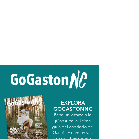
EXPLORA
GOGASTONNC
Echa un vistazo a la
¡Consulta la última
guía del condado de
Gastón y comienza a
explorar hoy mismo!