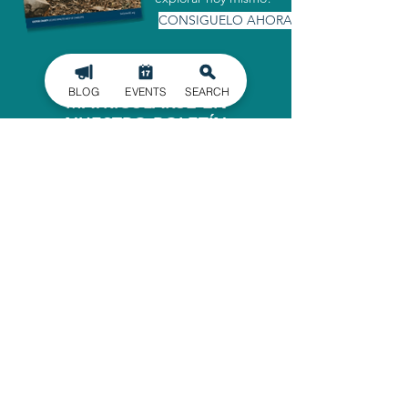
CONSIGUELO AHORA
BLOG
EVENTS
SEARCH
MATRICULARSE EN
NUESTRO BOLETÍN
INFORMATIVO
Manténgase informado de los últimos
acontecimientos en el condado de
Gaston, entregados directamente en
su bandeja de entrada.
INSCRIBIRSE
OFICINA ADMINISTRATIVA
620 North Main Street