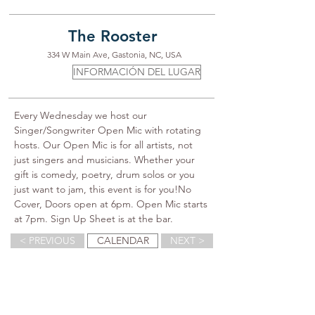
The Rooster
334 W Main Ave, Gastonia, NC, USA
INFORMACIÓN DEL LUGAR
Every Wednesday we host our 
Singer/Songwriter Open Mic with rotating 
hosts. Our Open Mic is for all artists, not 
just singers and musicians. Whether your 
gift is comedy, poetry, drum solos or you 
just want to jam, this event is for you!No 
Cover, Doors open at 6pm. Open Mic starts 
at 7pm. Sign Up Sheet is at the bar.
< PREVIOUS
CALENDAR
NEXT >