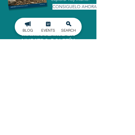
CONSIGUELO AHORA
BLOG
EVENTS
SEARCH
MATRICULARSE EN
NUESTRO BOLETÍN
INFORMATIVO
Manténgase informado de los últimos
acontecimientos en el condado de
Gaston, entregados directamente en
su bandeja de entrada.
INSCRIBIRSE
OFICINA ADMINISTRATIVA
620 North Main Street