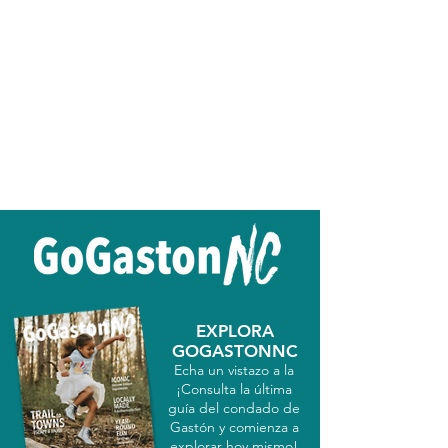
EXPLORA
GOGASTONNC
Echa un vistazo a la
¡Consulta la última
guía del condado de
Gastón y comienza a
explorar hoy mismo!