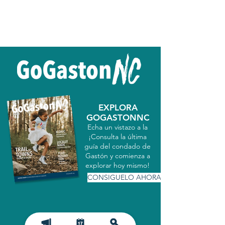
EXPLORA
GOGASTONNC
Echa un vistazo a la
¡Consulta la última
guía del condado de
Gastón y comienza a
explorar hoy mismo!
CONSIGUELO AHORA
MATRICULARSE EN