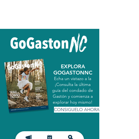
EXPLORA
GOGASTONNC
Echa un vistazo a la
¡Consulta la última
guía del condado de
Gastón y comienza a
explorar hoy mismo!
CONSIGUELO AHORA
MATRICULARSE EN