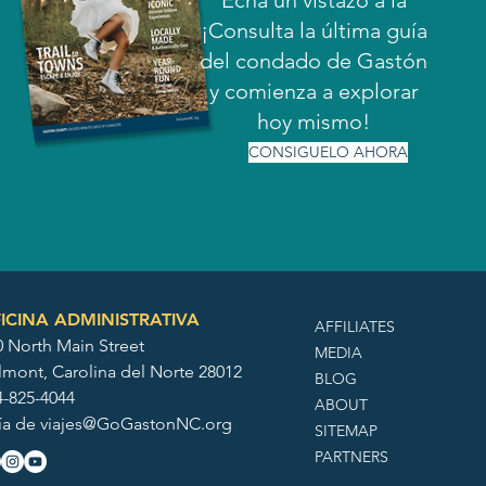
Echa un vistazo a la
¡Consulta la última guía
del condado de Gastón
y comienza a explorar
hoy mismo!
CONSIGUELO AHORA
ICINA ADMINISTRATIVA
AFFILIATES
0 North Main Street
MEDIA
lmont, Carolina del Norte 28012
BLOG
4-825-4044
ABOUT
ía de
viajes@GoGastonNC.org
SITEMAP
PARTNERS