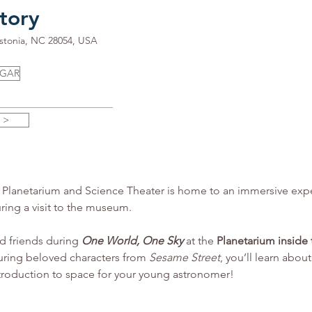
tory
astonia, NC 28054, USA
UGAR
 >
lanetarium and Science Theater is home to an immersive exper
uring a visit to the museum.
d friends during 
One World, One Sky
 at the 
Planetarium inside
turing beloved characters from 
Sesame Street
, you’ll learn abou
ntroduction to space for your young astronomer!