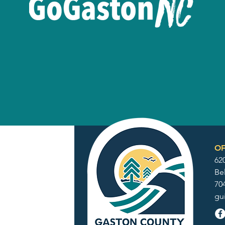
OF
62
Be
70
gu