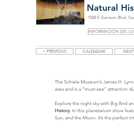
Natural His
1500 E Garrison Blvd, G
INFORMACIÓN DEL L
< PREVIOUS
CALENDAR
NEXT
The Schiele Museum’s James H. Lynn P
area and is a “must-see” attraction d
Explore the night sky with Big Bird an
History
. In this planetarium show fea
Sun, and the Moon. It’s the perfect i