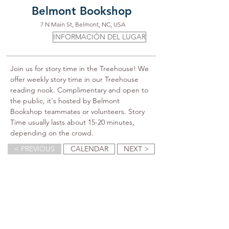
Belmont Bookshop
7 N Main St, Belmont, NC, USA
INFORMACIÓN DEL LUGAR
Join us for story time in the Treehouse! We 
offer weekly story time in our Treehouse 
reading nook. Complimentary and open to 
the public, it's hosted by Belmont 
Bookshop teammates or volunteers. Story 
Time usually lasts about 15-20 minutes, 
depending on the crowd.
< PREVIOUS
CALENDAR
NEXT >