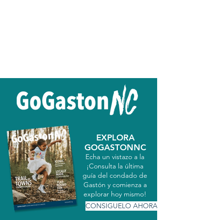
EXPLORA
GOGASTONNC
Echa un vistazo a la
¡Consulta la última
guía del condado de
Gastón y comienza a
explorar hoy mismo!
CONSIGUELO AHORA