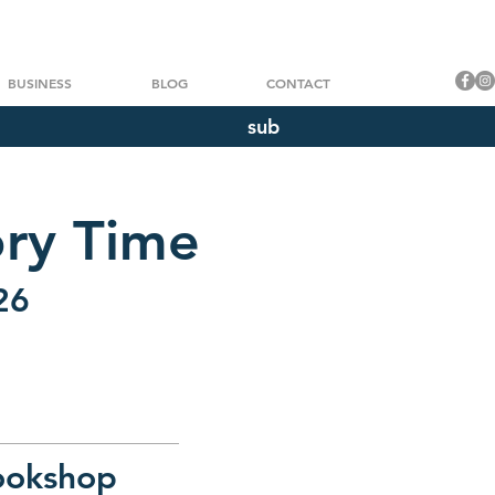
BUSINESS
BLOG
CONTACT
sub
ory Time
26
ookshop