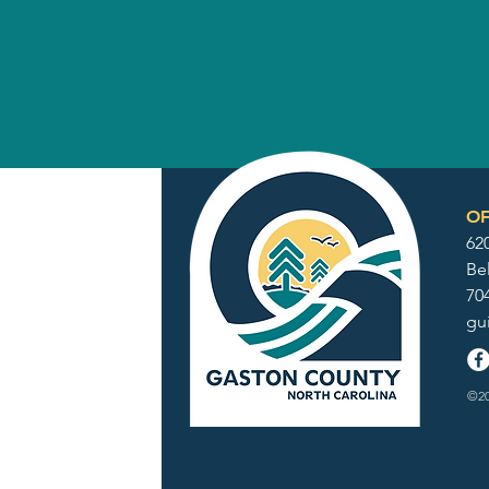
OF
62
Be
70
gu
©20