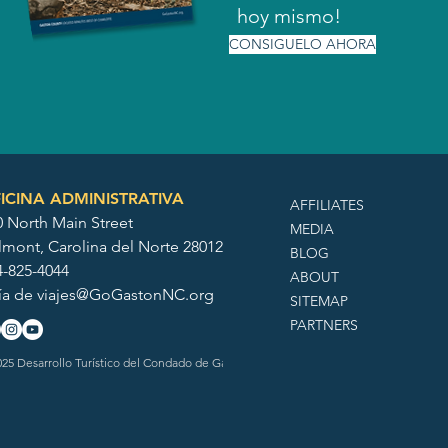
hoy mismo!
CONSIGUELO AHORA
ICINA ADMINISTRATIVA
AFFILIATES
0 North Main Street
MEDIA
lmont, Carolina del Norte 28012
BLOG
4-825-4044
ABOUT
ía de
viajes@GoGastonNC.org
SITEMAP
PARTNERS
25 Desarrollo Turístico del Condado de Gaston