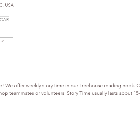
NC, USA
UGAR
 >
use! We offer weekly story time in our Treehouse reading nook.
hop teammates or volunteers. Story Time usually lasts about 1