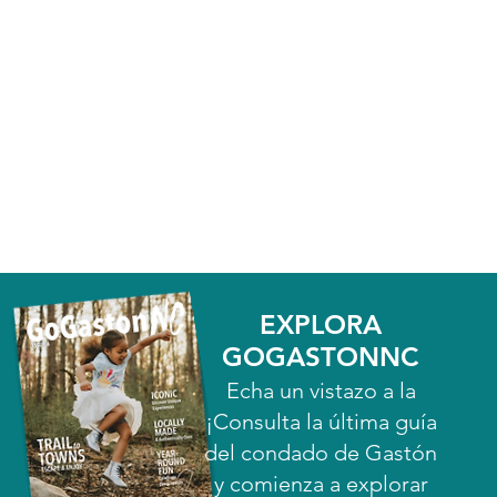
EXPLORA
GOGASTONNC
Echa un vistazo a la
¡Consulta la última guía
del condado de Gastón
y comienza a explorar