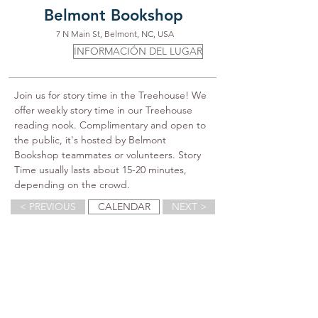
Belmont Bookshop
7 N Main St, Belmont, NC, USA
INFORMACIÓN DEL LUGAR
Join us for story time in the Treehouse! We 
offer weekly story time in our Treehouse 
reading nook. Complimentary and open to 
the public, it's hosted by Belmont 
Bookshop teammates or volunteers. Story 
Time usually lasts about 15-20 minutes, 
depending on the crowd.
< PREVIOUS
CALENDAR
NEXT >