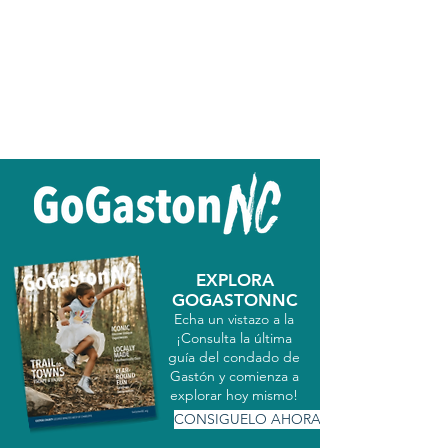
EXPLORA
GOGASTONNC
Echa un vistazo a la
¡Consulta la última
guía del condado de
Gastón y comienza a
explorar hoy mismo!
CONSIGUELO AHORA