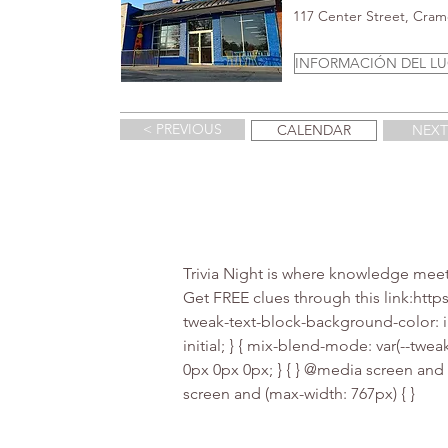
117 Center Street, Cra
INFORMACIÓN DEL L
< PREVIOUS
CALENDAR
NEXT
Trivia Night is where knowledge meet
Get FREE clues through this link:https
tweak-text-block-background-color: in
initial; } { mix-blend-mode: var(--twea
0px 0px 0px; } { } @media screen and 
screen and (max-width: 767px) { }