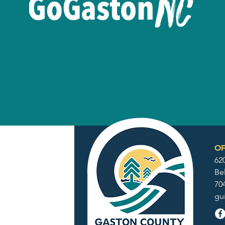
OF
62
Be
70
gu