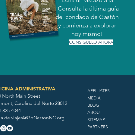
Echa un vistazo a la
¡Consulta la última guía
del condado de Gastón
y comienza a explorar
hoy mismo!
CONSIGUELO AHORA
ICINA ADMINISTRATIVA
AFFILIATES
0 North Main Street
MEDIA
lmont, Carolina del Norte 28012
BLOG
4-825-4044
ABOUT
ía de
viajes@GoGastonNC.org
SITEMAP
PARTNERS