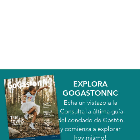
EXPLORA
GOGASTONNC
Echa un vistazo a la
¡Consulta la última guía
del condado de Gastón
y comienza a explorar
hoy mismo!