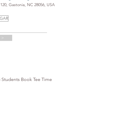
t 120, Gastonia, NC 28056, USA
UGAR
 >
15 Students Book Tee Time