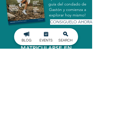
guía del condado de
Gastón y comienza a
explorar hoy mismo!
CONSIGUELO AHORA
BLOG
EVENTS
SEARCH
MATRICULARSE EN
NUESTRO BOLETÍN
INFORMATIVO
Manténgase informado de los últimos
acontecimientos en el condado de
Gaston, entregados directamente en
su bandeja de entrada.
INSCRIBIRSE