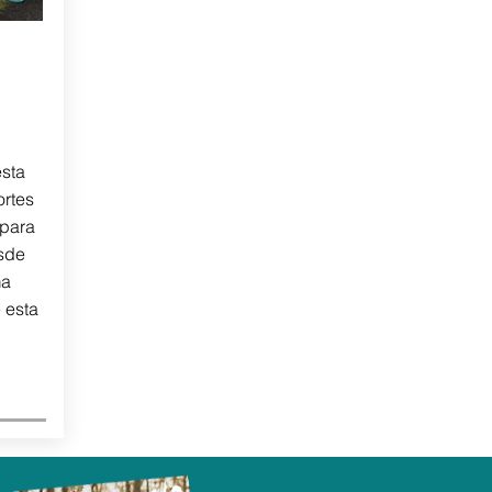
esta
ortes
 para
esde
ma
 esta