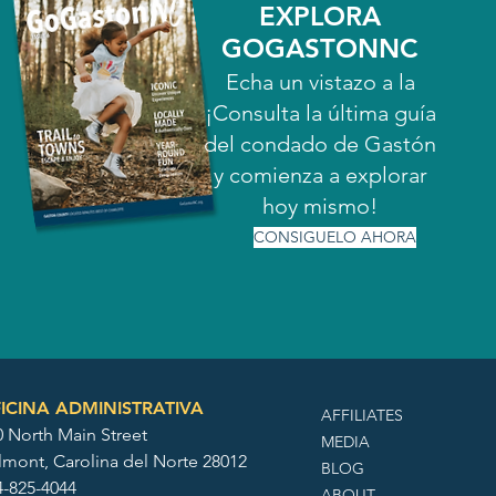
EXPLORA
GOGASTONNC
Echa un vistazo a la
¡Consulta la última guía
del condado de Gastón
y comienza a explorar
hoy mismo!
CONSIGUELO AHORA
ICINA ADMINISTRATIVA
AFFILIATES
0 North Main Street
MEDIA
lmont, Carolina del Norte 28012
BLOG
4-825-4044
ABOUT