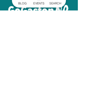
BLOG
EVENTS
SEARCH
EXPLORA
GOGASTONNC
Echa un vistazo a la
¡Consulta la última
guía del condado de
Gastón y comienza a
explorar hoy mismo!
CONSIGUELO AHORA
MATRICULARSE EN
NUESTRO BOLETÍN
INFORMATIVO
Manténgase informado de los últimos