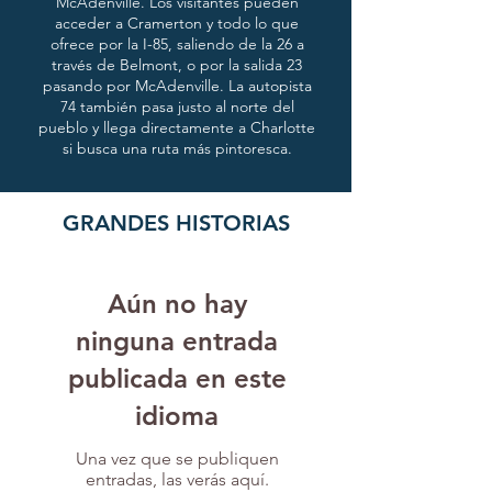
McAdenville. Los visitantes pueden
acceder a Cramerton y todo lo que
ofrece por la I-85, saliendo de la 26 a
través de Belmont, o por la salida 23
pasando por McAdenville. La autopista
74 también pasa justo al norte del
pueblo y llega directamente a Charlotte
si busca una ruta más pintoresca.
GRANDES HISTORIAS
Aún no hay
ninguna entrada
publicada en este
idioma
Una vez que se publiquen
entradas, las verás aquí.